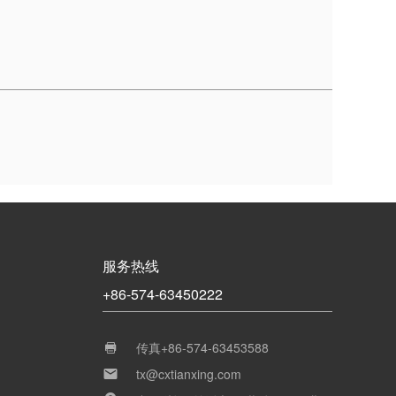
服务热线
+86-574-63450222
传真+86-574-63453588

tx@cxtianxing.com
